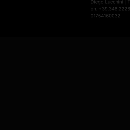
Diego Lucchini | 
ph. +39.348.22284
01754160032