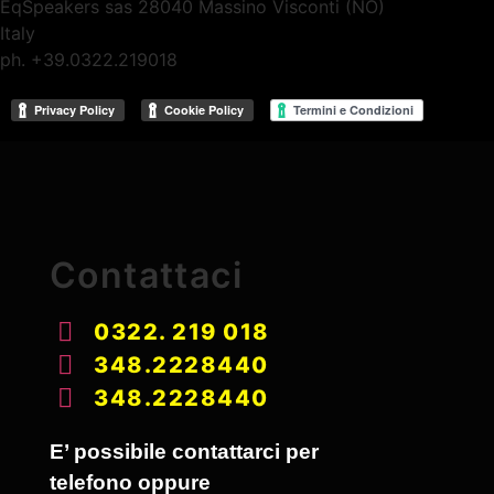
EqSpeakers sas 28040 Massino Visconti (NO)
Italy
ph. +39.0322.219018
Contattaci
0322. 219 018
348.2228440
348.2228440
E’ possibile contattarci per
telefono oppure